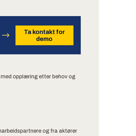
Ta kontakt for
demo
a med opplæring etter behov og
marbeidspartnere og fra aktører