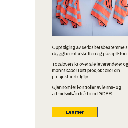
Oppfølging av seriøsitetsbestemmelse
i byggherreforskriften og påseplikten
Totaloversikt over alle leverandører o
mannskaper i ditt prosjekt eller din
prosjektportefølje.
Gjennomfør kontroller av lønns- og
arbeidsvilkår i tråd med GDPR.
Les mer