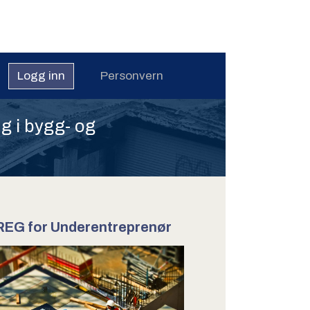
Logg inn
Personvern
g i bygg- og
EG for Underentreprenør