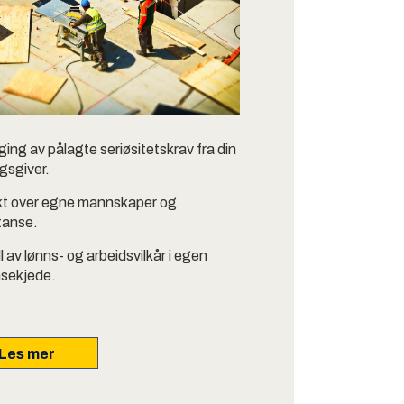
ing av pålagte seriøsitetskrav fra din
gsgiver.
kt over egne mannskaper og
tanse.
l av lønns- og arbeidsvilkår i egen
nsekjede.
Les mer