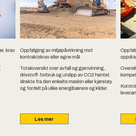
r, krav
Oppfølging av miljøpåvirkning mot
Oppfølg
.
kontraktskrav eller egne mål.
oppdra
g
Totaloversikt over avfall og gjenvinning,
Oversi
drivstoff-forbruk og utslipp av CO2 hentet
kompe
direkte fra den enkelte maskin eller kjøretøy
Kontrol
og fordelt på ulike energibærere og kilder.
levera
Les mer