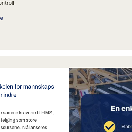
ntroll.
re
kelen for mannskaps-
 mindre
 de samme kravene til HMS,
følging som store
essursene. Nå lanseres