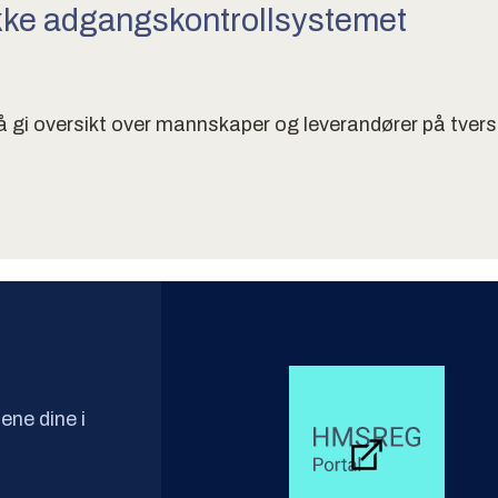
kke adgangskontrollsystemet
gi oversikt over mannskaper og leverandører på tvers av
tene dine i