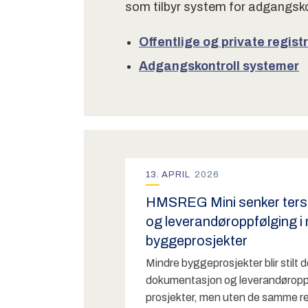
som tilbyr system for adgangsko
Offentlige og private regist
Adgangskontroll systemer
Nyheter
13
.
APRIL
2026
HMSREG Mini senker ters
og leverandøroppfølging i
byggeprosjekter
Mindre byggeprosjekter blir stilt
dokumentasjon og leverandøropp
prosjekter, men uten de samme r