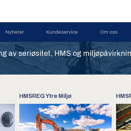
Nyheter
Kundeservice
Om oss
ng av seriøsitet, HMS og miljøpåvirknin
HMSREG Ytre Miljø
HMSR