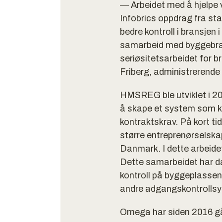
— Arbeidet med å hjelpe v
Infobrics oppdrag fra s
bedre kontroll i bransjen 
samarbeid med byggebransj
seriøsitetsarbeidet for 
Friberg, administrerende d
HMSREG ble utviklet i 
å skape et system som ka
kontraktskrav. På kort t
større entreprenørselskap
Danmark. I dette arbeide
Dette samarbeidet har d
kontroll på byggeplassen
andre adgangskontrollsy
Omega har siden 2016 gått