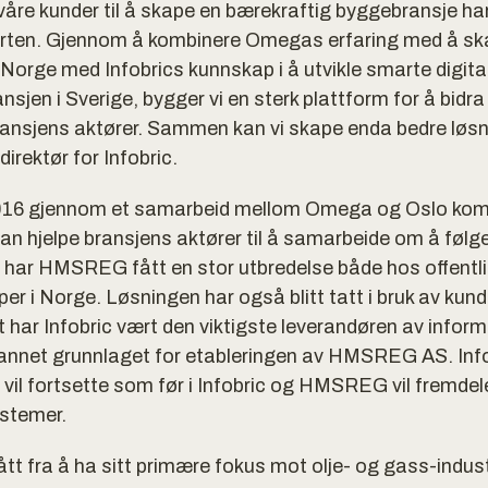
åre kunder til å skape en bærekraftig byggebransje har 
tarten. Gjennom å kombinere Omegas erfaring med å sk
i Norge med Infobrics kunnskap i å utvikle smarte digita
en i Sverige, bygger vi en sterk plattform for å bidra t
bransjens aktører. Sammen kan vi skape enda bedre løsn
irektør for Infobric.
2016 gjennom et samarbeid mellom Omega og Oslo ko
n hjelpe bransjens aktører til å samarbeide om å følge 
id har HMSREG fått en stor utbredelse både hos offentl
er i Norge. Løsningen har også blitt tatt i bruk av kund
t har Infobric vært den viktigste leverandøren av info
annet grunnlaget for etableringen av HMSREG AS. Info
 vil fortsette som før i Infobric og HMSREG vil fremde
stemer.
 fra å ha sitt primære fokus mot olje- og gass-industri