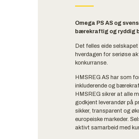
Omega PS AS og svenske 
bærekraftig og ryddig 
Det felles eide selskape
hverdagen for seriøse akt
konkurranse.
HMSREG AS har som formå
inkluderende og bærekraft
HMSREG sikrer at alle ma
godkjent leverandør på pr
sikker, transparent og ø
europeiske markeder. Sels
aktivt samarbeid med kun