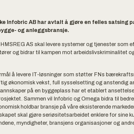
Infobric AB har avtalt å gjøre en felles satsing på
bygge- og anleggsbransje.
t HMSREG AS skal levere systemer og tjenester som eff
ører og bidrar til kampen mot arbeidslivskriminalitet og
l å levere IT-løsninger som støtter FNs bærekrafts
ig økonomisk vekst, full sysselsetting og anstendig arb
nnskaper på en byggeplass har et etablert ansettelses
osjektet. Sammen vil Infobric og Omega bidra til bedre
konomisk holdbar bransje på våre eksisterende markeder
kapet skal gjøre seriøsitetsarbeidet enklere for sine 
dene, myndigheter, bransjens organisasjoner og andre