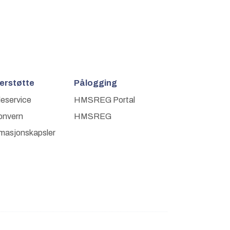
erstøtte
Pålogging
eservice
HMSREG Portal
onvern
HMSREG
rmasjonskapsler