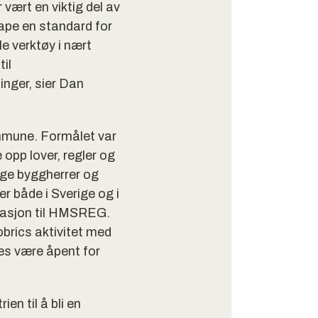
vært en viktig del av
ape en standard for
le verktøy i nært
il
inger, sier Dan
mmune. Formålet var
opp lover, regler og
ige byggherrer og
er både i Sverige og i
rmasjon til HMSREG.
brics aktivitet med
les være åpent for
en til å bli en