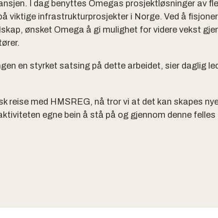
ransjen. I dag benyttes Omegas prosjektløsninger av fle
på viktige infrastrukturprosjekter i Norge. Ved å fisj
selskap, ønsket Omega å gi mulighet for videre vekst g
ører.
gen en styrket satsing på dette arbeidet, sier daglig l
isk reise med HMSREG, nå tror vi at det kan skapes nye
 aktiviteten egne bein å stå på og gjennom denne fell