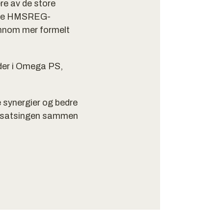
re av de store
onere HMSREG-
jennom mer formelt
eder i Omega PS,
 synergier og bedre
es satsingen sammen